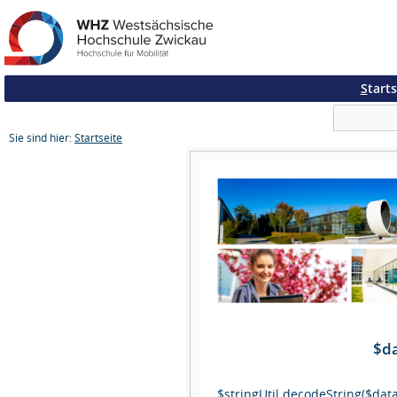
S
tarts
Sie sind hier:
Startseite
$da
$stringUtil.decodeString($dataC